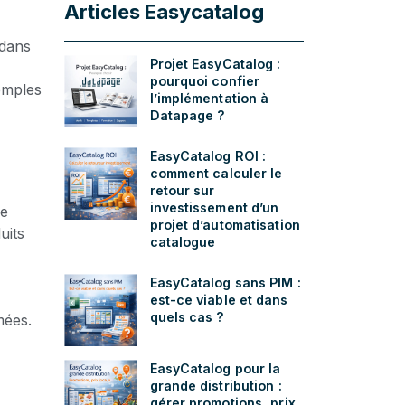
Articles Easycatalog
 dans
Projet EasyCatalog :
pourquoi confier
emples
l’implémentation à
Datapage ?
EasyCatalog ROI :
comment calculer le
retour sur
investissement d’un
ne
projet d’automatisation
uits
catalogue
EasyCatalog sans PIM :
est-ce viable et dans
quels cas ?
mées.
EasyCatalog pour la
grande distribution :
gérer promotions, prix