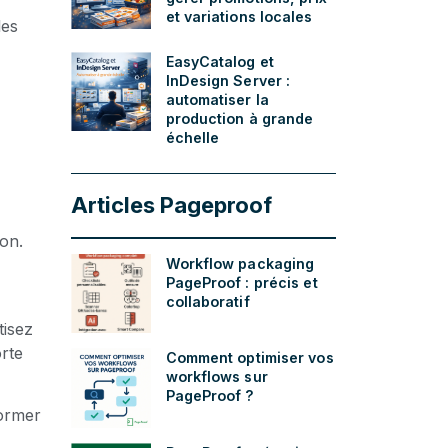
et variations locales
les
EasyCatalog et
InDesign Server :
automatiser la
production à grande
échelle
Articles Pageproof
ion.
Workflow packaging
PageProof : précis et
collaboratif
tisez
rte
Comment optimiser vos
workflows sur
PageProof ?
ormer